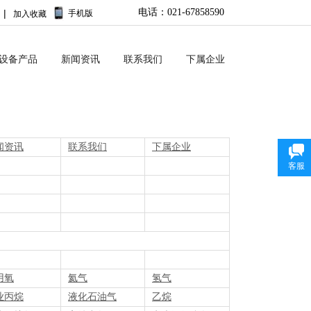
电
话：021-67858590
|
手机版
加入收藏
No menu!
设备产品
新闻资讯
联系我们
下属企业
闻资讯
联系我们
下属企业
客服
用氧
氦气
氢气
业丙烷
液化石油气
乙烷