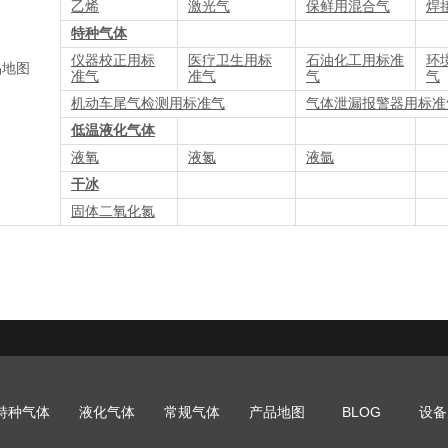
乙烯
激光气
保鲜用混合气
焊
特种气体
仪器校正用标
医疗卫生用标
石油化工用标准
环
品地图
准气
准气
气
气
机动车尾气检测用标准气
气体泄漏报警器用标准
低温液化气体
液氧
液氮
液氩
干冰
固体二氧化氮
特种气体
液化气体
常规气体
产品地图
BLOG
设备