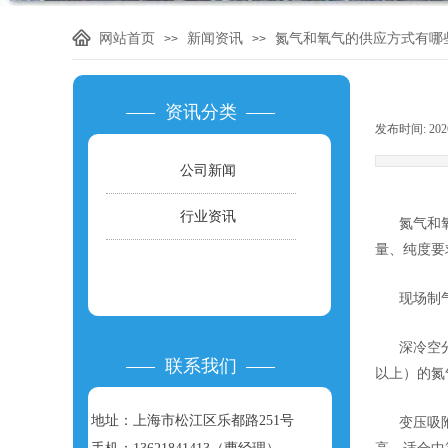
网站首页
新闻资讯
氮气和氧气的供应方式有哪
>>
>>
资讯分类
发布时间:
202
公司新闻
行业资讯
氮气和氧气
量、纯度要
现场制
深冷空分制
联系我们
以上）的氮
地址：上海市松江区乐都路251号
变压吸附制