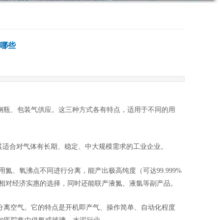
哪些
瓶、包装气供应。这三种方式各有特点，适用于不同的用
其适合对气体有长期、稳定、中大规模需求的工业企业。
、氧沸点不同进行分离，能产出极高纯度（可达99.999%
相对经济实惠的选择，同时还能联产液氮、液氩等副产品。
离空气。它的特点是开机即产气、操作简单、自动化程度