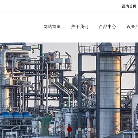
设为首页
网站首页
关于我们
产品中心
设备